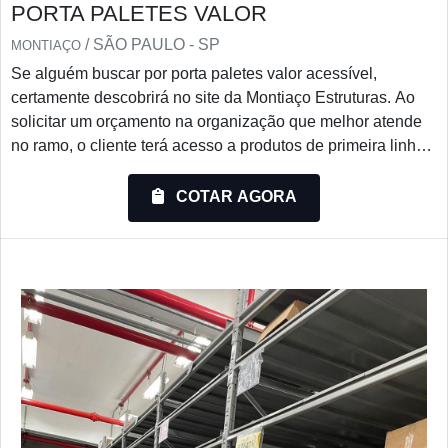
PORTA PALETES VALOR
/ SÃO PAULO - SP
MONTIAÇO
Se alguém buscar por porta paletes valor acessível,
certamente descobrirá no site da Montiaço Estruturas. Ao
solicitar um orçamento na organização que melhor atende
no ramo, o cliente terá acesso a produtos de primeira linha
e um suporte completo, do contato inicial ao pós-
venda.Quando o assunto é porta paletes valor justo, com a
COTAR AGORA
Montiaço Estruturas o cliente encontrará ótima qualidade e
as melhores soluções para armazenagem.UM POUCO
MA...