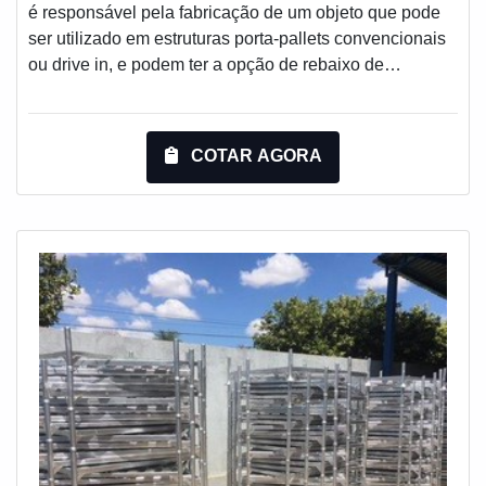
é responsável pela fabricação de um objeto que pode
ser utilizado em estruturas porta-pallets convencionais
ou drive in, e podem ter a opção de rebaixo de
segurança para encaixar na longarina. Outras
estruturas também utilizam o pallet, como Gaiolas
aramadas que contam com um sistema de encaixe
COTAR AGORA
permitindo a montagem das mesmas sobre o
pallet.Vantagens importantes do objeto Mais qualidade
em termos de resistência; Armazenamento de alto nível;
M