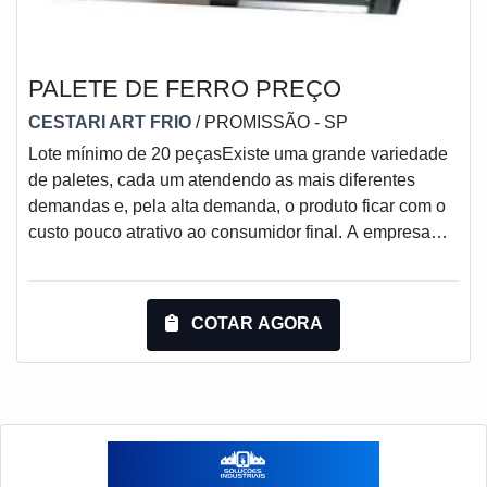
PALETE DE FERRO PREÇO
CESTARI ART FRIO
/ PROMISSÃO - SP
Lote mínimo de 20 peçasExiste uma grande variedade
de paletes, cada um atendendo as mais diferentes
demandas e, pela alta demanda, o produto ficar com o
custo pouco atrativo ao consumidor final. A empresa
fornece palete de ferro preço justo no mercado,
garantindo ainda assim uma qualidade superiora aos
da concorrência.O palete feito de ferro é um produto em
COTAR AGORA
si que permite verticalizar o estoque, multiplicando a
capacidade de armazenagem utilizando a mesma área,
ou seja, o espaço físico do ambien