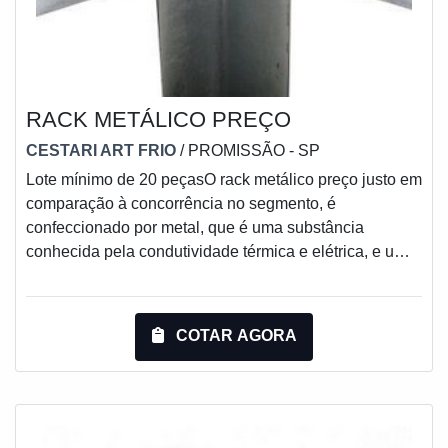
RACK METÁLICO PREÇO
CESTARI ART FRIO
/ PROMISSÃO - SP
Lote mínimo de 20 peçasO rack metálico preço justo em
comparação à concorrência no segmento, é
confeccionado por metal, que é uma substância
conhecida pela condutividade térmica e elétrica, e uma
elevada dureza. A maioria dos metais é quimicamente
estável, ou seja, apresenta um eficiente desempenho
para o cliente que procura por um material resistente e
COTAR AGORA
leve.O rack é utilizado nas mais diferentes indústrias do
segmento. O produto é resistente, soldado e que atende
a ótima função de armazenagem d