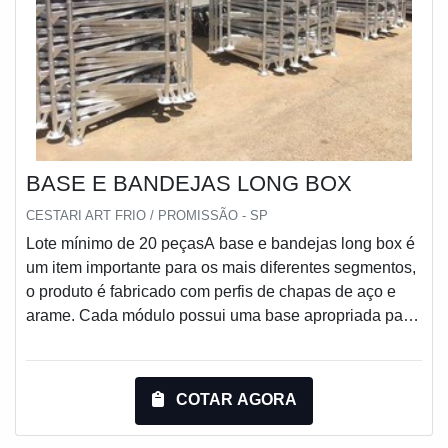
BASE E BANDEJAS LONG BOX
CESTARI ART FRIO / PROMISSÃO - SP
Lote mínimo de 20 peçasA base e bandejas long box é
um item importante para os mais diferentes segmentos,
o produto é fabricado com perfis de chapas de aço e
arame. Cada módulo possui uma base apropriada para
movimentação com empilhadeira ou carro hidráulico, e
bandejas intermediárias que se encaixam na base
formando módulos de alturas variáveis, de acordo com
COTAR AGORA
cada necessidade.O produto foi desenvolvido para
congelamento, resfriamento ou a maturação de