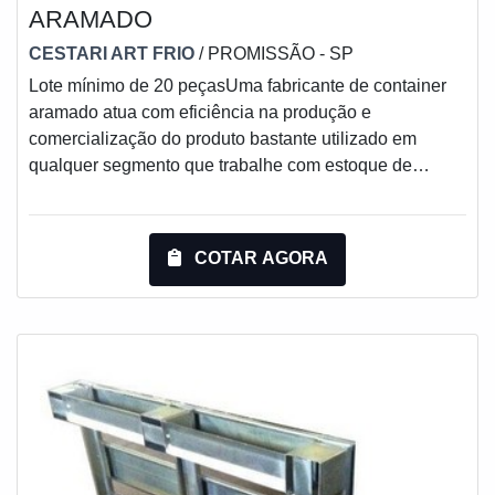
ARAMADO
CESTARI ART FRIO
/ PROMISSÃO - SP
Lote mínimo de 20 peçasUma fabricante de container
aramado atua com eficiência na produção e
comercialização do produto bastante utilizado em
qualquer segmento que trabalhe com estoque de
cargas e dimensões variadas, de difícil empilhamento,
evitando assim as perdas por esmagamento da
mercadoria.O produto é auto-empilháveis, e podem
COTAR AGORA
dispensar estantes na área de estocagem formando
Blocados. Pode ser fabricado com postigo articulável e
também nas dimensões, capacidade de carga e
número de empilha