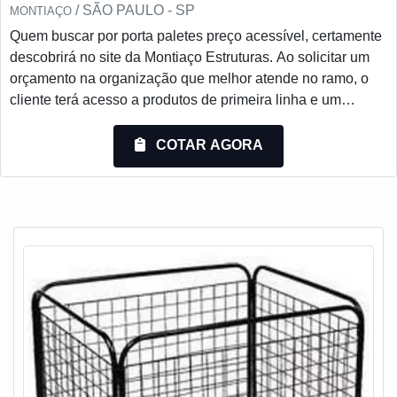
/ SÃO PAULO - SP
MONTIAÇO
Quem buscar por porta paletes preço acessível, certamente
descobrirá no site da Montiaço Estruturas. Ao solicitar um
orçamento na organização que melhor atende no ramo, o
cliente terá acesso a produtos de primeira linha e um
suporte completo, do contato inicial ao pós-venda.UM
POUCO MAIS SOBRE PORTA PALETES PREÇO
COTAR AGORA
JUSTOSe alguém quer achar porta paletes preço acessível
em uma empresa comprometida com seus serviços,
descobre a Montiaço Es...