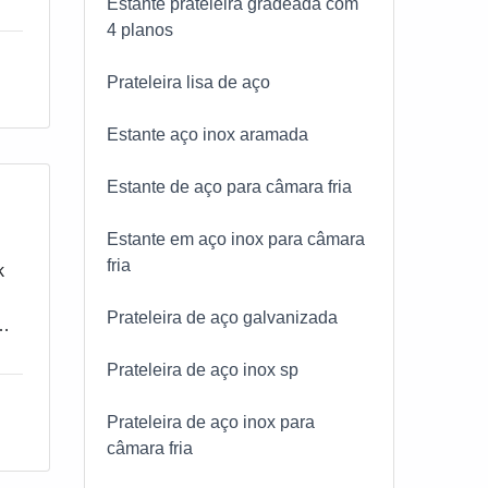
Estante prateleira gradeada com
s o
4 planos
os
Prateleira lisa de aço
Estante aço inox aramada
Estante de aço para câmara fria
em
Estante em aço inox para câmara
ão
fria
k
e
Prateleira de aço galvanizada
de
smo
re
Prateleira de aço inox sp
s
e
ia
al
Prateleira de aço inox para
câmara fria
ta
em.