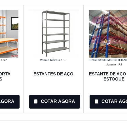
L
/ SP
Venalc Móveis
/ SP
ENGESYSTEMS SISTEMA
Janeiro - RJ
ORTA
ESTANTES DE AÇO
ESTANTE DE AÇO
S
ESTOQUE
AGORA
COTAR AGORA
COTAR AG