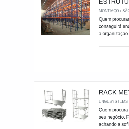
ESTRUTU
MONTIAÇO / SÃO
Quem procurar
conseguirá enc
a organização 
completo para 
a busca é por 
especializados
comprometime
ESTRUTURA D
foca sua estra
são realizadas
qualidade e du
RACK ME
se tenha estru
ENGESYSTEMS S
maneiras efic
Quem procura p
destaque em su
seu negócio. 
por ter: Supor
achando a sofi
eficientes; En