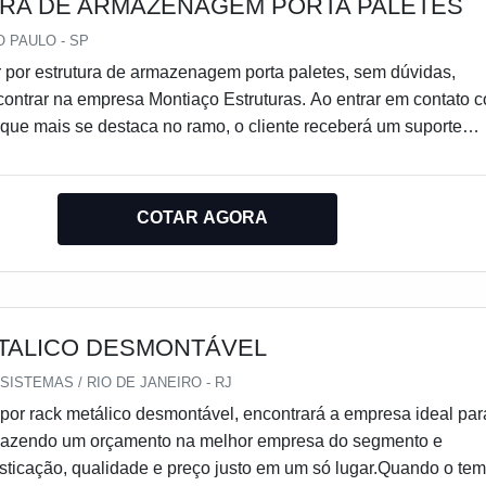
RA DE ARMAZENAGEM PORTA PALETES
 PAULO - SP
 por estrutura de armazenagem porta paletes, sem dúvidas,
ontrar na empresa Montiaço Estruturas. Ao entrar em contato 
que mais se destaca no ramo, o cliente receberá um suporte
sanar eventuais dúvidas sobre o produto a ser adquirido.Quan
estrutura de armazenagem porta paletes, com os profissionais
 da Montiaço Estruturas o cliente obterá proteção e
COTAR AGORA
nto com o resultado final.MAIS DETALHES SOBRE
E ARMAZENAGEM PORTA PALETESA Montiaço Estruturas
tégia em criar uma estrutura com escritório de alto padrão onde
 as atividades e parque industrial adaptado para garantir a
rabilidade das estruturas fabricadas, tudo isso para garantir qu
TALICO DESMONTÁVEL
tura de armazenagem porta paletes com assertividade.Há muita
ISTEMAS / RIO DE JANEIRO - RJ
ientes de uma companhia demonstrar competência, excelência 
or rack metálico desmontável, encontrará a empresa ideal par
a área de atuação. A Montiaço Estruturas se mostra referênci
Fazendo um orçamento na melhor empresa do segmento e
te pré e pós-venda; Atendimento personalizado; Colaboradores
sticação, qualidade e preço justo em um só lugar.Quando o te
trega em curto prazo.Ainda com uma visão analítica sobre estrut