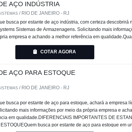
DE AÇO INDÚSTRIA
/ RIO DE JANEIRO - RJ
SISTEMAS
que busca por estante de aço indústria, com certeza descobrirá 
stems Sistemas de Armazenagens. Solicitando mais informaç
ópria empresa e achando a melhor referência em qualidade.Qu
tante de aço indústria, com a Engesystems Sistemas de
cliente atingirá excelente custo-benefício com qualidade gara
COTAR AGORA
ificação pela Organização Nacional da In...
DE AÇO PARA ESTOQUE
/ RIO DE JANEIRO - RJ
SISTEMAS
que busca por estante de aço para estoque, achará a empresa lí
licitando mais informações por meio da própria empresa e ach
rência em qualidade.DIFERENCIAIS IMPORTANTES DE ESTA
STOQUEQuem busca por estante de aço para estoque em u