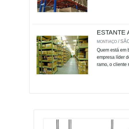
empresa respon
Disponibilizand
ESTANTE 
/ SÃ
MONTIAÇO
Quem está em bu
empresa líder 
ramo, o cliente
produtos que
SOBRE ESTANTE
uma empresa co