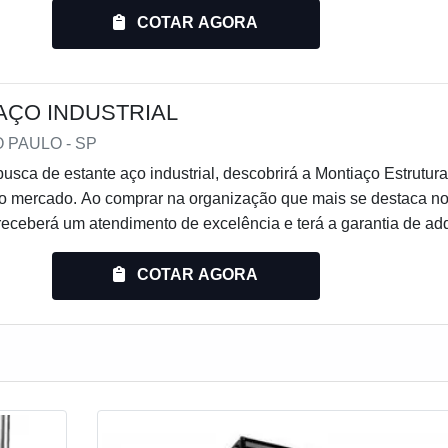
sável, acha o site da Engesystems Sistemas de Armazenagens
COTAR AGORA
o para os clientes porta bag e gaiola aramada, oferec...
AÇO INDUSTRIAL
O PAULO - SP
sca de estante aço industrial, descobrirá a Montiaço Estrutura
do mercado. Ao comprar na organização que mais se destaca n
 receberá um atendimento de excelência e terá a garantia de adq
 solucionem qualquer demanda.MAIS INFORMAÇÕES RELEV
 AÇO INDUSTRIALQuem busca por estante aço industrial 
COTAR AGORA
mprometida com seus serviços, acha o site da Mont...