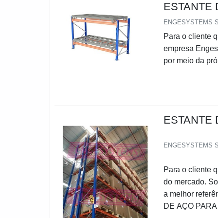
ESTANTE 
ENGESYSTEMS 
Para o cliente 
empresa Engesy
por meio da pr
a temática é es
Armazenagens o 
através da cert
ESTANTE 
ENGESYSTEMS 
Para o cliente 
do mercado. So
a melhor refe
DE AÇO PARA E