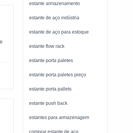
estante armazenamento
estante de aço indústria
o
estante de aço para estoque
re
do
estante flow rack
a
estante porta paletes
ns
to
a
estante porta paletes preço
estante porta pallets
estante push back
estantes para armazenagem
comprar estante de aço