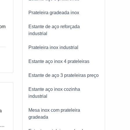
Prateleira gradeada inox
com
Estante de aço reforçada
industrial
do
Prateleira inox industrial
Estante aço inox 4 prateleiras
Estante de aço 3 prateleiras preço
Estante aço inox cozinha
e
industrial
s
e
Mesa inox com prateleira
a
a
gradeada
ma
ura