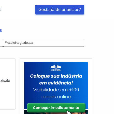
Gostaria de anunciar?
E
S
Prateleira gradeada
licite