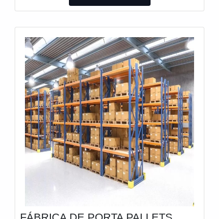
encontrará excelente custo-benefício e diversas
opções de pagamento disponíveis.DIFERENCIAIS
IMPORTANTES DE VENDA DE PORTA PALLETS
NOVOSA Montiaço Estruturas canaliza seus
esforços em proporcionar uma estrutura com
escritório de alto padrão onde são realizadas as
atividades e equipamentos de última geração, tudo
isso para oferecer venda de porta pallets novos
com ótima qualidade.Há muitas maneiras eficientes
de uma companhia demonstrar competência,
excelência e destaque em sua área de atuação. A
Montiaço Estruturas se mostra referência por ter:
Suporte pré e pós-venda; Atendimento
personalizado; Colaboradores eficientes; Entrega
em curto prazo.Ainda focando na qualidade em
venda de porta pallets novos, mais do que visar
apenas lucratividade, deve oferecer produtos e
serviços que tenham ótima qualidade e proteção,
FÁBRICA DE PORTA PALLETS