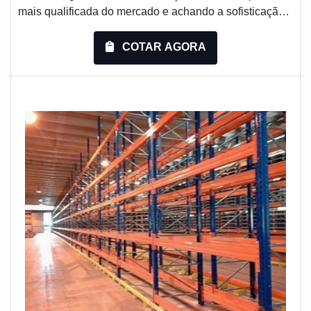
mais qualificada do mercado e achando a sofisticação,
qualidade e preço justo em um só lugar.MAIS
DETALHES SOBRE PORTA PALLET
COTAR AGORA
DESLIZANTEQuem quer achar porta pallet deslizante
em uma empresa inovadora, depara com a
Engesystems Sistemas de Armazenagens. É possível
encontrar cantilever e dis...