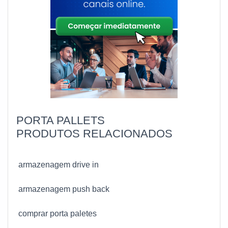
conquistando a confiança e a satisfação dos
clientes, que são os maiores objetivos da marca.A
Montiaço Estruturas é uma empresa que tem feito a
diferença no mercado por toda seriedade e
qualidade, o que garante uma entrega de
excelência de ponta a ponta.
PORTA PALLETS
PRODUTOS RELACIONADOS
armazenagem drive in
armazenagem push back
comprar porta paletes