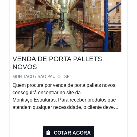
realizadas as atividades e modernos softwares de
cálculos. Tudo isso, unido a um time de equipe
multidisciplinar de consultores associados e
colaboradores eficientes, garante uma entrega de
excelência de ponta a ponta.
VENDA DE PORTA PALLETS
NOVOS
MONTIAÇO / SÃO PAULO - SP
Quem procura por venda de porta pallets novos,
conseguirá encontrar no site da
Montiaço Estruturas. Para receber produtos que
atendem qualquer necessidade, o cliente deve
escolher uma organização que se destaque por um
bom suporte pré-venda e tenha ampla experiência
no ramo.Quando o interesse é por venda de porta
COTAR AGORA
pallets novos, com a Montiaço Estruturas o cliente