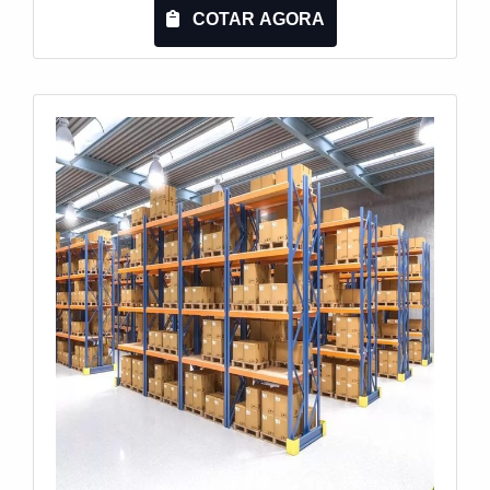
uma empresa inovadora, consegue encontrar o site
COTAR AGORA
da Engesystems Sistemas de Armazenagens.
Disponibilizando para os clientes lixeira basculante
e gaiola aramada, garantindo a satisfação da
venda à entrega final, com foco total na
qualidade.Ainda com uma visão analítica sobre
estante push back, é importante buscar uma
empresa que tenha produtos e serviços com ótima
qualidade e assertividade, detalhes que passam
despercebidos e podem gerar prejuízo futuros para
os clientes.É importante lembrar que o produto
deve sempre ser adquirido com empresas
especializadas no segmento. Esse tipo de cuidado
ajuda a garantir a qualidade e durabilidade dos
materiais, além de evitar prejuízos com
substituições frequentes de produtos que não
cumprem com suas funções adequadamente.
Assim, é possível poupar gastos
desnecessários.Existem diversos motivos para a