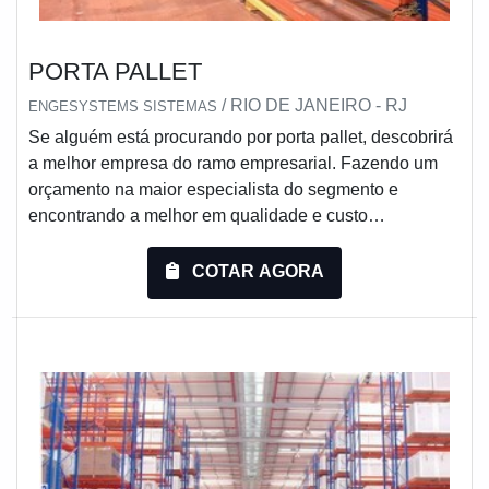
PORTA PALLET
/ RIO DE JANEIRO - RJ
ENGESYSTEMS SISTEMAS
Se alguém está procurando por porta pallet, descobrirá
a melhor empresa do ramo empresarial. Fazendo um
orçamento na maior especialista do segmento e
encontrando a melhor em qualidade e custo
benefício.Quando a busca é por porta pallet, com os
melhores profissionais da Engesystems Sistemas de
COTAR AGORA
Armazenagens encontramos proteção com atendimento
em todo território brasileiro e países do Mercosul.MAIS
DETALHES SOBRE PORTA PALLETA Engesystems...