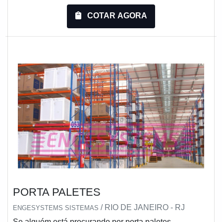
primeira linha e um suporte completo, do contato inicial
ao pós-venda.MAIS DETALHES SOBRE PORTA
COTAR AGORA
PALETES LOGÍSTICASe alguém pesquisar porta
paletes logística em uma empresa altamente
qualificada, chega até a Montiaço Estruturas. A
empresa t...
PORTA PALETES
/ RIO DE JANEIRO - RJ
ENGESYSTEMS SISTEMAS
Se alguém está procurando por porta paletes,