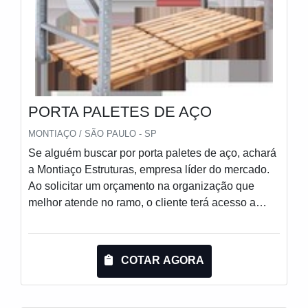
PORTA PALETES DE AÇO
MONTIAÇO / SÃO PAULO - SP
Se alguém buscar por porta paletes de aço, achará
a Montiaço Estruturas, empresa líder do mercado.
Ao solicitar um orçamento na organização que
melhor atende no ramo, o cliente terá acesso a
produtos de primeira linha e um suporte completo,
do contato inicial ao pós-venda.ALGUNS
DETALHES SOBRE PORTA PALETES DE
COTAR AGORA
AÇOQuem procura por porta paletes de aço em
uma empresa que preza pela segurança, acha a
Montiaço Estruturas. É possível encontrar prateleira