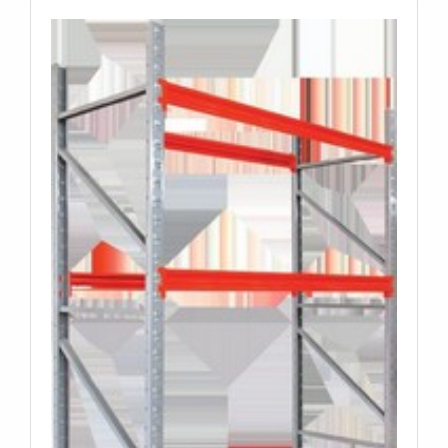
EMPRESASomente na Montiaço Estruturas as
melhores opções sempre estão à disposição
quando se procura soluções para preço porta
paletes. É sempre a opção mais confiável,
disponibilizando itens como estante de aço
industrial e estante de aço para estoque.Tudo isso
por ser uma empresa altamente qualificada e
comprometida com seus serviços, características
possíveis pelo fato de ter escritório de alto padrão
onde são realizadas as atividades e parque
industrial adaptado para garantir a qualidade e
durabilidade das estruturas fabricadas.Tudo isso,
unido a um time de equipe multidisciplinar de
consultores associados e equipe de alta qualidade,
garante o sucesso de cada cliente de ponta a
ponta.