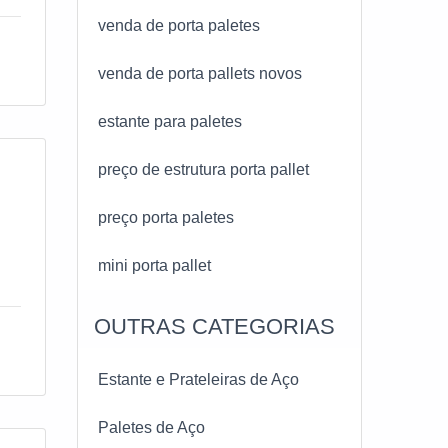
re
venda de porta paletes
ia
venda de porta pallets novos
al
estante para paletes
em.
preço de estrutura porta pallet
o
preço porta paletes
a
mini porta pallet
re
OUTRAS CATEGORIAS
ns
Estante e Prateleiras de Aço
a
Paletes de Aço