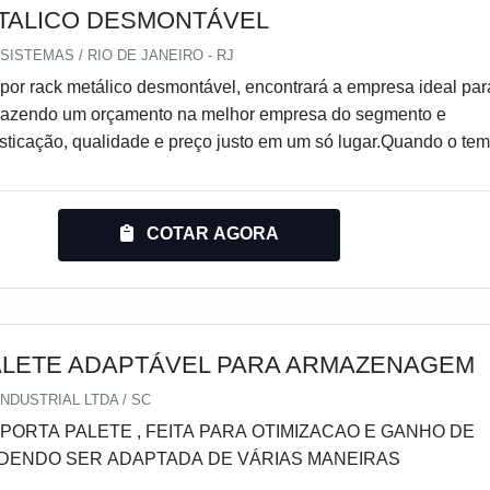
TALICO DESMONTÁVEL
ISTEMAS / RIO DE JANEIRO - RJ
or rack metálico desmontável, encontrará a empresa ideal par
Fazendo um orçamento na melhor empresa do segmento e
sticação, qualidade e preço justo em um só lugar.Quando o te
co desmontável, com a Engesystems Sistemas de Armazenagen
assertividade com atendimento em todo território brasileiro e
ercosul.DIFERENCIAIS IMPORTANTES DE RACK METALICO
COTAR AGORA
 Engesystems Sistemas de Armazenagens objetiva sua
recer um estrutura com escritório de alta qualidade onde são
atividades e equipamentos de última geração, tudo isso para
 metálico desmontável com ótima qualidade.Há muitas maneiras
 uma empresa demonstrar competência, excelência e destaque 
ALETE ADAPTÁVEL PARA ARMAZENAGEM
tuação. A Engesystems Sistemas de Armazenagens se mostra
NDUSTRIAL LTDA / SC
 ter: Soluções para armazenagem, verticalização e movimentaç
ORTA PALETE , FEITA PARA OTIMIZACAO E GANHO DE
nde em todo território brasileiro e países do Mercosul; Qualidad
ODENDO SER ADAPTADA DE VÁRIAS MANEIRAS
vés da certificação pela Organização Nacional da Indústria de