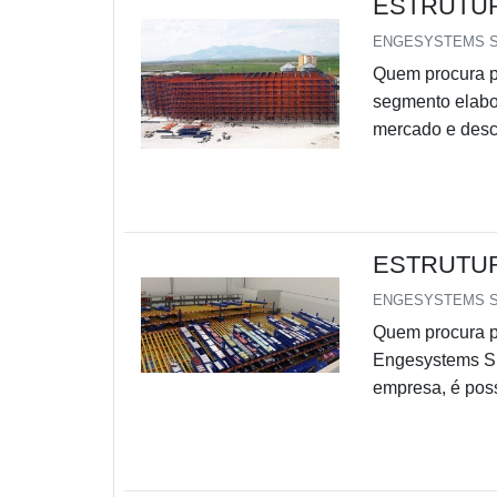
ESTRUTU
ENGESYSTEMS 
Quem procura p
segmento elabo
mercado e desc
é estrutura aut
Armazenagens o
resultado do
AUTOPORTAN.
ESTRUTU
ENGESYSTEMS 
Quem procura po
Engesystems Si
empresa, é poss
benefício.D
alguém pesquis
serviços, cheg