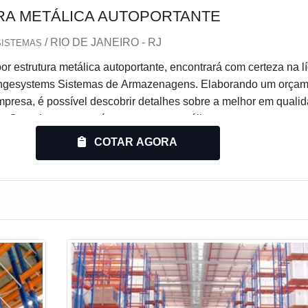
A METÁLICA AUTOPORTANTE
/ RIO DE JANEIRO - RJ
SISTEMAS
r estrutura metálica autoportante, encontrará com certeza na l
ngesystems Sistemas de Armazenagens. Elaborando um orçam
presa, é possível descobrir detalhes sobre a melhor em quali
io.Quando a procura é por estrutura metálica autoportante, com 
obra da Engesystems Sistemas de Armazenagens o cliente obt
COTAR AGORA
-benefício com comprometimento co...