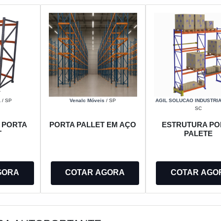
L
/ SP
Venalc Móveis
/ SP
AGIL SOLUCAO INDUSTRIA
SC
I PORTA
PORTA PALLET EM AÇO
ESTRUTURA PO
T
PALETE
GORA
COTAR AGORA
COTAR AGO