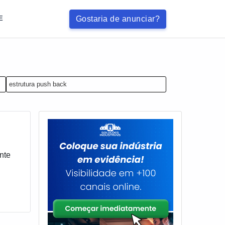
Gostaria de anunciar?
E
estrutura push back
nte