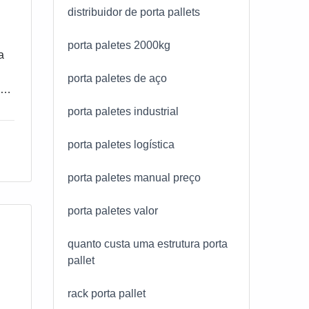
distribuidor de porta pallets
porta paletes 2000kg
a
porta paletes de aço
ma
s o
porta paletes industrial
porta paletes logística
porta paletes manual preço
porta paletes valor
em
quanto custa uma estrutura porta
pallet
ão
e
rack porta pallet