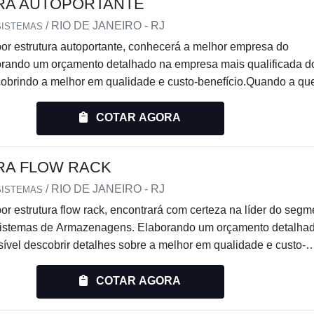
RA AUTOPORTANTE
/ RIO DE JANEIRO - RJ
SISTEMAS
or estrutura autoportante, conhecerá a melhor empresa do
rando um orçamento detalhado na empresa mais qualificada d
obrindo a melhor em qualidade e custo-benefício.Quando a qu
oportante, com os profissionais da Engesystems Sistemas de
 cliente obterá ótima qualidade com comprometimento com o
COTAR AGORA
s clientes.OUTRAS INFORMAÇÕES SOBRE A ESTRUTURA
..
RA FLOW RACK
/ RIO DE JANEIRO - RJ
SISTEMAS
r estrutura flow rack, encontrará com certeza na líder do segm
stemas de Armazenagens. Elaborando um orçamento detalha
ível descobrir detalhes sobre a melhor em qualidade e custo-
IFERENCIAIS IMPORTANTES DA ESTRUTURA FLOW RACKSe
ar estrutura flow rack em uma empresa comprometida com seu
COTAR AGORA
a até a Engesystems Sistemas de Armazenagens. A empresa trab