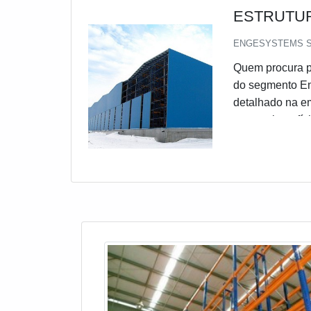
ESTRUTUR
ENGESYSTEMS 
Quem procura po
do segmento E
detalhado na em
e custo-benefíc
melhor mão de 
excelente custo