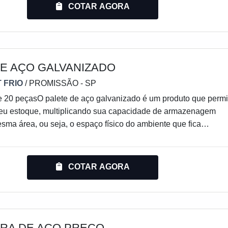
tilizando a mesma área.Tal peças garantem uma segurança e
COTAR AGORA
ores, a capacidade estrutural para carga
DE AÇO GALVANIZADO
 FRIO
/ PROMISSÃO - SP
e 20 peçasO palete de aço galvanizado é um produto que permi
 seu estoque, multiplicando sua capacidade de armazenagem
esma área, ou seja, o espaço físico do ambiente que fica
lete com galvanização é recomendado para uso em áreas sec
e é mais resistente quando comparado ao tradicional,
ção do tempo como chuva e sol, ou também
COTAR AGORA
em baixas temperaturas como em câmaras frigoríficas. Por serem s
IRA DE AÇO PREÇO