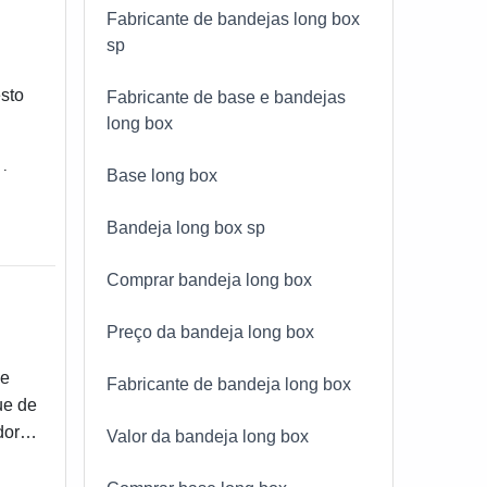
Fabricante de bandejas long box
sp
esto
Fabricante de base e bandejas
long box
Base long box
-los
ente
Bandeja long box sp
Comprar bandeja long box
Preço da bandeja long box
de
Fabricante de bandeja long box
ue de
oria.
Valor da bandeja long box
s e
bular