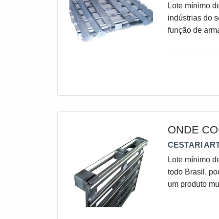
Lote mínimo de
indústrias do 
função de arm
corredores ope
ser considerad
materiais mal
utilizada para
ONDE CO
CESTARI ART
Lote mínimo de
todo Brasil, 
um produto mu
encaixa no se
produto permit