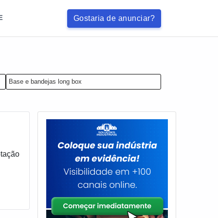
Gostaria de anunciar?
E
Base e bandejas long box
otação