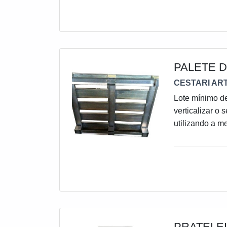
armazenagem u
fixação superi
PALETE 
CESTARI ART
Lote mínimo d
verticalizar o
utilizando a m
espaçoso.O pa
e cobertas. El
principalmente quando exposto a a
PRATELE