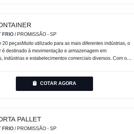
ONTAINER
 FRIO
/ PROMISSÃO - SP
 20 peçasMuito utilizado para as mais diferentes indústrias, o
er é destinado à movimentação e armazenagem em
 indústrias e estabelecimentos comerciais diversos. Com o
nte consegue manter o controle virtual com os equipamentos
retirá-los com mais facilidade devido ao acesso simplificado.
veis, facilmente ajustáveis e empilháveis, sendo ideais para a
COTAR AGORA
spaço de armazenagem e levando ao cliente a melhor o
ORTA PALLET
 FRIO
/ PROMISSÃO - SP