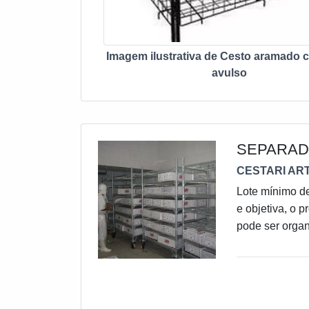
Imagem ilustrativa de Cesto aramado c
avulso
SEPARAD
CESTARI ART
Lote mínimo d
e objetiva, o 
pode ser orga
laticínios. Qu
menor de tempo
posicionadas n
armazenagem e