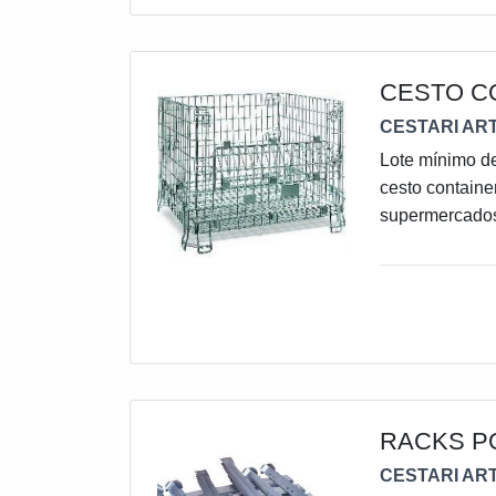
CESTO C
CESTARI ART
Lote mínimo de
cesto contain
supermercados,
objeto, o clie
armazenados e 
Eles são dobrá
economia de e
RACKS P
CESTARI ART