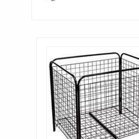
e com fechament
nesse caso dis