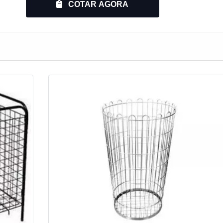
COTAR AGORA
o em tela soldada, podendo ser dobrável e auto-empilhável, e
pensa o