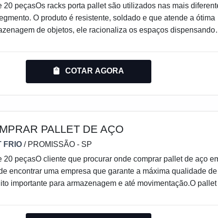
 20 peçasOs racks porta pallet são utilizados nas mais diferent
segmento. O produto é resistente, soldado e que atende a ótima
azenagem de objetos, ele racionaliza os espaços dispensando
racionais. A área e carga distribuída sobre o Rack também de
os, para que se evitem acidentes por excesso de peso ou por
 colocados no produto.O produto nada mais é que uma estante
COTAR AGORA
 armazenar pallets dos mais dif
MPRAR PALLET DE AÇO
 FRIO
/ PROMISSÃO - SP
 20 peçasO cliente que procurar onde comprar pallet de aço e
pode encontrar uma empresa que garante a máxima qualidade de
ito importante para armazenagem e até movimentação.O pallet
gmento de estruturas metálicas de armazenagem de pallets. O
e verticalizar o seu estoque, multiplicando sua capacidade de