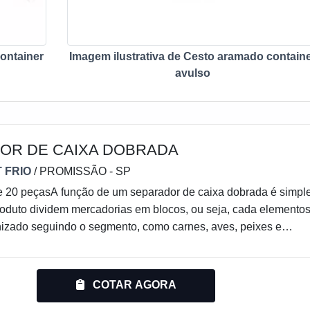
ontainer
Imagem ilustrativa de Cesto aramado contain
avulso
OR DE CAIXA DOBRADA
 FRIO
/ PROMISSÃO - SP
e 20 peçasA função de um separador de caixa dobrada é simpl
produto dividem mercadorias em blocos, ou seja, cada elemento
nizado seguindo o segmento, como carnes, aves, peixes e
ando juntos, eles permitem o congelamento total num período
, evitando o perecimento das caixas isoladas do ar frio que es
o centro dos blocos unitizados.Tal produto é muito útil para
COTAR AGORA
 principalmente para organização. Ele