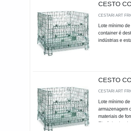
CESTO CO
CESTARI ART FR
Lote mínimo de 
container é de
indústrias e es
consegue manter
com mais facili
ajustáveis e em
armazenagem e 
CESTO C
CESTARI ART FR
Lote mínimo de 
armazenagem qu
materiais de fo
Ele é destinad
estabelecimento