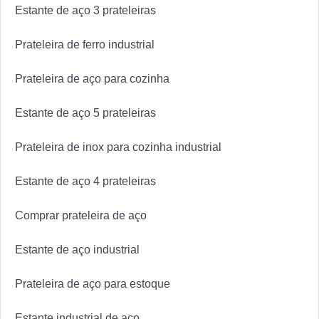
Estante de aço 3 prateleiras
consegue também proporcionar um atendimento
cuidadoso e que busca a satisfação do cliente. A
Prateleira de ferro industrial
Engesystems Sistemas de Armazenagens é uma
empresa que tem despontado no mercado pela
Prateleira de aço para cozinha
idoneidade em tudo que faz onde garante a melhor
experiência de todos os clientes.
Estante de aço 5 prateleiras
Prateleira de inox para cozinha industrial
Estante de aço 4 prateleiras
Comprar prateleira de aço
Estante de aço industrial
Prateleira de aço para estoque
Estante industrial de aço