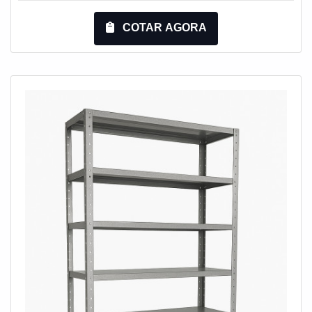
PORTA PALETES PUSH BACKQuem quer encontrar
porta paletes push back em uma empresa que preza
COTAR AGORA
pela segurança, acha o site da Engesystems Sistemas
de Armazenagens. É possível encontrar cantilever e
gaiola aramada, oferecendo sempre a melhor opção
para o cliente final.Ainda focando na qualidade em
porta paletes push back, mais do que visar apenas
lucratividade, deve oferecer produtos e serviços que
tenham ótima qualidade e precisão, detalhes
primordiais que são deixados de lado por muitas
empresas que não focam na fidelização do cliente.É
importante lembrar que o produto deve sempre ser
adquirido com empresas especializadas no segmento.
Esse tipo de cuidado ajuda a garantir a qualidade e
durabilidade dos materiais, além de evitar prejuízos
com substituições frequentes de produtos que não
cumprem com suas funções adequadamente. Assim, é
possível poupar gastos desnecessários.Existem
diversos motivos para a Engesystems Sistemas de