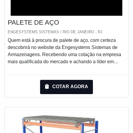
PALETE DE AÇO
ENGESYSTEMS SISTEMAS / RIO DE JANEIRO - RJ
Quem está à procura de palete de aço, com certeza
descobrirá no website da Engesystems Sistemas de
Armazenagens. Recebendo uma cotação na empresa
mais qualificada do mercado e achando a líder em
qualidade.ALGUNS DETALHES SOBRE PALETE DE
AÇOQuem quer achar palete de aço em uma empresa
inovadora, chega até a Engesystems Sistemas de
COTAR AGORA
Armazenagens. A empresa tem em seu escopo lixeira
basculante e gaiola aramada, visando sempre a
qualidade final para a fidelização do cliente.Não
obstante, quando falamos em palete de aço, deve-se
descartar empresas que não tenham produtos e
serviços com ótima qualidade e assertividade,
características simples, mas que mostram o