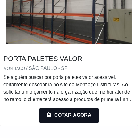
PORTA PALETES VALOR
/ SÃO PAULO - SP
MONTIAÇO
Se alguém buscar por porta paletes valor acessível,
certamente descobrirá no site da Montiaço Estruturas. Ao
solicitar um orçamento na organização que melhor atende
no ramo, o cliente terá acesso a produtos de primeira linha
e um suporte completo, do contato inicial ao pós-
venda.Quando o assunto é porta paletes valor justo, com a
COTAR AGORA
Montiaço Estruturas o cliente encontrará ótima qualidade e
as melhores soluções para armazenagem.UM POUCO
MA...