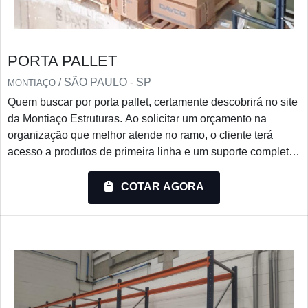
PORTA PALLET
/ SÃO PAULO - SP
MONTIAÇO
Quem buscar por porta pallet, certamente descobrirá no site
da Montiaço Estruturas. Ao solicitar um orçamento na
organização que melhor atende no ramo, o cliente terá
acesso a produtos de primeira linha e um suporte completo,
do contato inicial ao pós-venda.ALGUNS DETALHES
SOBRE PORTA PALLETQuem quer achar porta pallet em
COTAR AGORA
uma empresa comprometida com seus serviços, descobre a
Montiaço Estruturas. A empresa trabalha com porta-paletes
e e...