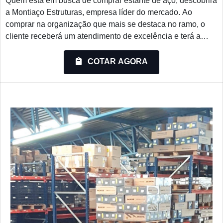
Quem está em busca de comprar estante de aço, descobrirá
a Montiaço Estruturas, empresa líder do mercado. Ao
comprar na organização que mais se destaca no ramo, o
cliente receberá um atendimento de excelência e terá a
garantia de adquirir produtos que solucionem qualquer
demanda.OUTRAS INFORMAÇÕES SOBRE COMPRAR
COTAR AGORA
ESTANTE DE AÇOSe alguém buscar por comprar estante
de aço em uma empresa responsável, achará o site da
Montiaço Estruturas. Uma...