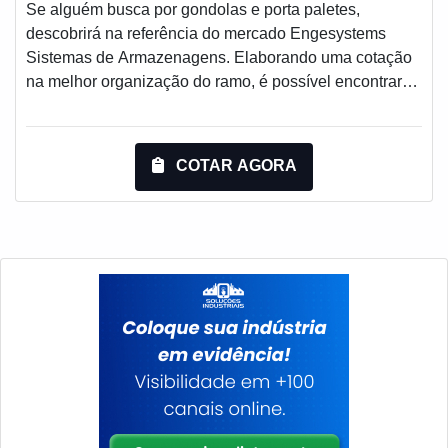
Se alguém busca por gondolas e porta paletes,
descobrirá na referência do mercado Engesystems
Sistemas de Armazenagens. Elaborando uma cotação
na melhor organização do ramo, é possível encontrar
detalhes sobre a líder em qualidade.Quando o desejo é
por gondolas e porta paletes, com os melhores
profissionais da Engesystems Sistemas de
COTAR AGORA
Armazenagens o cliente receberá excelente custo-
benefício com atendimento em todo território brasileiro
e países do Mercosul.UM POUCO MAIS SOBRE AS
GONDOLAS E PORTA PALETESA Engesystems
Sistemas de Armazenagens canaliza seus esforços em
oferecer aos parceiros uma estrutura com escritório de
alta qualidade onde são realizadas as atividades e
modernos softwares de cálculos, tudo pensando em
gondolas e porta paletes com proteção.Há muitas
maneiras eficientes de uma empresa demonstrar
competência, excelência e destaque em uma área de
atuação. A Engesystems Sistemas de Armazenagens