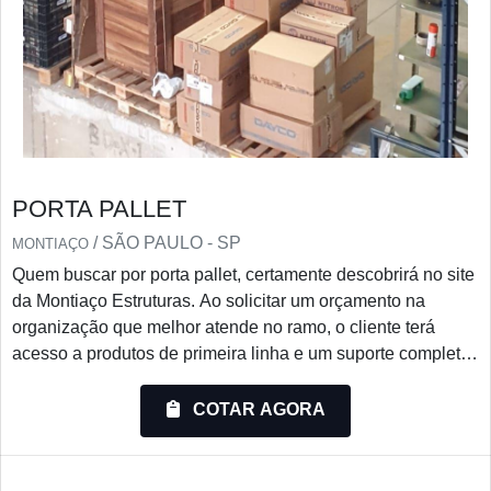
PORTA PALLET
/ SÃO PAULO - SP
MONTIAÇO
Quem buscar por porta pallet, certamente descobrirá no site
da Montiaço Estruturas. Ao solicitar um orçamento na
organização que melhor atende no ramo, o cliente terá
acesso a produtos de primeira linha e um suporte completo,
do contato inicial ao pós-venda.ALGUNS DETALHES
SOBRE PORTA PALLETQuem quer achar porta pallet em
COTAR AGORA
uma empresa comprometida com seus serviços, descobre a
Montiaço Estruturas. A empresa trabalha com porta-paletes
e e...