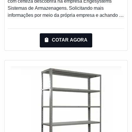
com certeza descobrirá na empresa Engesystems
pensamos em uma empresa que entrega confiança e
Sistemas de Armazenagens. Solicitando mais
serviços de qualidade. Alguns desses motivos são:
informações por meio da própria empresa e achando a
Equipe multidisciplinar de consultores associados;
melhor referência em qualidade.Quando a temática é
Profissionais com vasta experiência na área de
estante de aço indústria, com a Engesystems Sistemas
atuação; Escritório de alta qualidade onde são
de Armazenagens o cliente atingirá excelente custo-
COTAR AGORA
realizadas as atividades; Sala de treinamento com
benefício com qualidade garantida através da
materiais sofisticados; Equipamentos de última
certificação pela Organização Nacional da Indústria de
geração.GARANTIA DE QUALIDADE
Petróleo.MAIS DETALHES SOBRE ESTANTE DE
COMPROVADASomente na Engesystems Sistemas de
AÇO INDÚSTRIAA Engesystems Sistemas de
Armazenagens existe o que há de melhor em
Armazenagens objetiva seus recursos em produzir uma
armazenagem drive in. Com foco na experiência dos
estrutura com escritório de alta qualidade onde são
clientes, oferece itens variados como porta bag e tainer
realizadas as atividades e estrutura suficiente para
car.É em uma empresa comprometida com seus
atender todas as demandas, tudo isso para garantir que
serviços e em uma empresa altamente qualificada,
se tenha estante de aço indústria com assertividade.Há
conquistas adquiridas porque investiu em uma estrutura
muitas maneiras eficientes de uma empresa demonstrar
que hoje conta com escritório de alta qualidade onde
competência, excelência e destaque em sua área de
são realizadas as atividades e estrutura suficiente para
atuação. A Engesystems Sistemas de Armazenagens
atender todas as demandas. Todos esses fatores,
se mostra referência por ter: Soluções para
agregados a uma equipe multidisciplinar de consultores