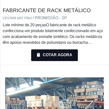
FABRICANTE DE RACK METÁLICO
/ PROMISSÃO - SP
CESTARI ART FRIO
Lote mínimo de 20 peçasO fabricante de rack metálico
confecciona um produto totalmente confeccionado em aço
com acabamento de esmalte sintético. Os racks metálicos
têm apoios revestidos de poliuretano ou borracha
esponjosa para evitar danos nas peças armazenadas.O
produto é resistente, soldado e com a sua verticalização por
COTAR AGORA
empilhamento, racionaliza os espaços dispensando
corredores operacionais. Alguns são desmontáveis ou de
encaixe, minimizam os espaços ocupados e organizam
melhor os armazéns.