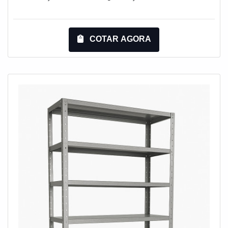
encontrando a líder em qualidade, a aquisição é mais
assertiva.MAIS SOBRE AS ESTRUTURAS DE
ARMAZENAGEM PORTA PALLETSQuem quer
COTAR AGORA
encontrar estruturas de armazenagem porta pallets em
uma empresa responsável, encontra na internet a
Engesystems Sistemas de Armazenagens. A empresa
atua com lixeira basculante e tainer car, oferecendo
sempre a melhor opção para o cliente final.Discorrendo
ainda sobre as estruturas de armazenagem porta
pallets, na essência da empresa, a mesma deve prezar
pelos produtos e serviços com ótima qualidade e
assertividade, pequenos detalhes, mas de grande valia
para saber a procedência e seriedade da empresa.É
importante lembrar que o produto deve ser adquirido
com empresas especializadas. Esse tipo de cuidado
ajuda a garantir a qualidade e durabilidade dos
materiais, além de evitar prejuízos com substituições
frequentes de produtos que não cumprem com suas