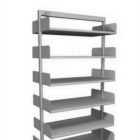
uma variedade de itens como cantilever e display box
com ótima qualidade e assertividade.Garantimos a
satisfação dos clientes através de um atendimento
singular, por meio de profissionais treinados e
altamente qualificados. A Engesystems Sistemas de
Armazenagens é uma empresa que tem despontado no
segmento por toda seriedade e qualidade, o que
comprova sua essência de trazer o melhor aos clientes
no mercado.