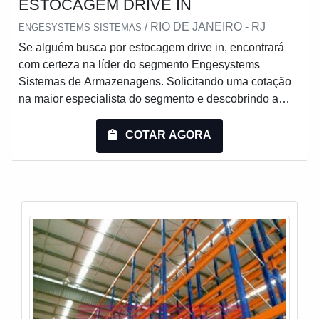
ESTOCAGEM DRIVE IN
/ RIO DE JANEIRO - RJ
ENGESYSTEMS SISTEMAS
Se alguém busca por estocagem drive in, encontrará
com certeza na líder do segmento Engesystems
Sistemas de Armazenagens. Solicitando uma cotação
na maior especialista do segmento e descobrindo a
líder da área de atuação.MAIS DETALHES
INTERESSANTES SOBRE ESTOCAGEM DRIVE
COTAR AGORA
INSe alguém procurar por estocagem drive in em uma
empresa que preza pela segurança, vai até o site da
Engesystems Sistemas de Armazenagens. A empresa
tem em seu escopo ...