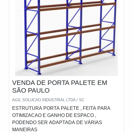
variados como cantilever e tainer car.É conhecida
por ser uma empresa comprometida com seus
serviços e em uma empresa inovadora,
qualificações construídas por focar suas ações no
resultado final, tendo escritório de alta qualidade
onde são realizadas as atividades e sala de
treinamento com materiais sofisticados. Tudo isso,
somado à performance de uma equipe
multidisciplinar de consultores associados e
profissionais qualificados, garante uma entrega de
excelência de ponta a ponta.
VENDA DE PORTA PALETE EM
SÃO PAULO
AGIL SOLUCAO INDUSTRIAL LTDA / SC
ESTRUTURA PORTA PALETE , FEITA PARA
OTIMIZACAO E GANHO DE ESPACO ,
PODENDO SER ADAPTADA DE VÁRIAS
MANEIRAS