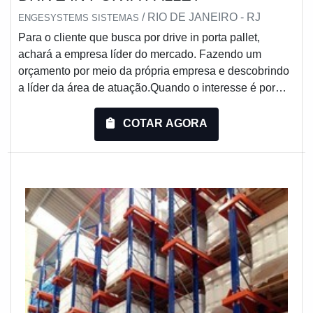
/ RIO DE JANEIRO - RJ
ENGESYSTEMS SISTEMAS
Para o cliente que busca por drive in porta pallet,
achará a empresa líder do mercado. Fazendo um
orçamento por meio da própria empresa e descobrindo
a líder da área de atuação.Quando o interesse é por
drive in porta pallet, com a Engesystems Sistemas de
Armazenagens o cliente obterá assertividade com
COTAR AGORA
qualidade garantida através da certificação pela
Organização Nacional da Indústria de
Petróleo.DIFERENCIAIS IMPORTANTES DE DRIVE
IN PORTA...