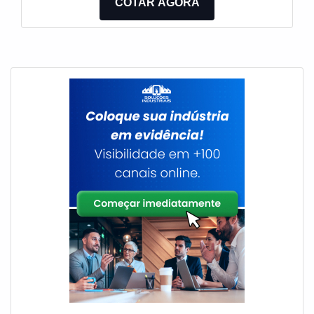
COTAR AGORA
empresa que preza pela segurança, qualificações
possíveis pelo fato de a empresa possuir escritório
de alta qualidade onde são realizadas as
atividades e equipamentos de última geração. Tudo
isso, unido a um time de equipe multidisciplinar de
consultores associados e profissionais com vasta
experiência na área de atuação, comprova sua
essência de trazer o melhor para todos os clientes.