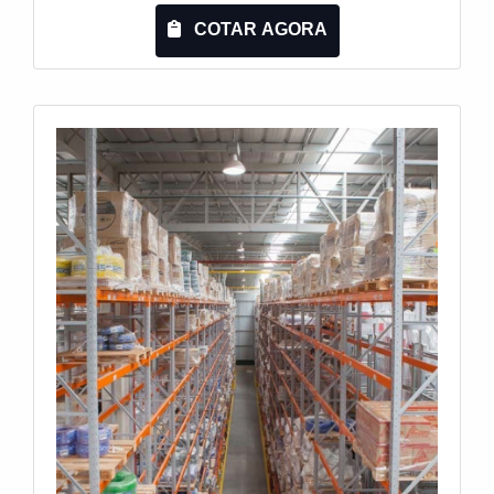
METÁLICO COM TELAQuem precisa de rack
COTAR AGORA
metálico com tela em uma empresa inovadora,
encontra o site da Engesystems Sistemas de
Armazenagens. Empresa especializada em
cantilever e tainer car, oferecendo o que há de
melhor em tecnologia ao cliente.Discorrendo ainda
sobre rack metálico com tela, na essência da
empresa, a mesma deve prezar pelos produtos e
serviços com ótima qualidade e assertividade,
pontos importantes que ficam de fora no
planejamento de empresas que visam apenas o
lucro, deixando a desejar nos outros fatores.É
importante lembrar que o produto deve sempre ser
adquirido com empresas especializadas no
segmento. Esse tipo de cuidado ajuda a garantir a
qualidade e durabilidade dos materiais, além de
evitar prejuízos com substituições frequentes de
produtos que não cumprem com suas funções
adequadamente. Assim, é possível poupar gastos