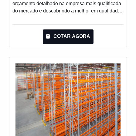
orçamento detalhado na empresa mais qualificada
do mercado e descobrindo a melhor em qualidade
e custo-benefício.MAIS DETALHES
INTERESSANTES SOBRE A ESTRUTURA
PORTA PALETESe alguém pesquisar estrutura
COTAR AGORA
porta palete em uma empresa comprometida com
seus serviços, chega até a Engesystems Sistemas
de Armazenagens. A empresa trabalha com lixeira
basculante e display box, disponibilizando tudo
que há de mais atual para garantir a qualidade final
para cada cliente.Ainda com uma visão analítica
sobre a estrutura porta palete, é importante buscar
uma empresa que tenha produtos e serviços com
ótima qualidade e assertividade, detalhes que
passam despercebidos e podem gerar prejuízo
futuros para os clientes.É importante lembrar que o
produto deve ser adquirido com empresas
especializadas. Esse tipo de cuidado ajuda a
garantir a qualidade e durabilidade dos materiais,