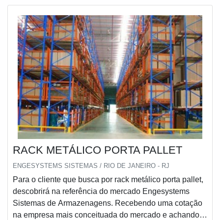
comumente utilizado nos setores de podendo
aramada.É em uma empresa comprometida com seus
serviços e em uma empresa altamente qualificada,
conquistas adquiridas porque investiu em uma estrutura
que hoje conta com escritório de alta qualidade onde
são realizadas as atividades e modernos softwares de
cálculos. Tudo isso, somado à performance de uma
equipe multidisciplinar de consultores associados e
colaboradores eficientes, garante a melhor experiência
para os clientes com qualidade.
RACK METÁLICO PORTA PALLET
ENGESYSTEMS SISTEMAS / RIO DE JANEIRO - RJ
Para o cliente que busca por rack metálico porta pallet,
descobrirá na referência do mercado Engesystems
Sistemas de Armazenagens. Recebendo uma cotação
na empresa mais conceituada do mercado e achando a