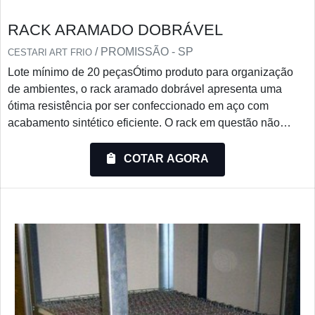
RACK ARAMADO DOBRÁVEL
/ PROMISSÃO - SP
CESTARI ART FRIO
Lote mínimo de 20 peçasÓtimo produto para organização
de ambientes, o rack aramado dobrável apresenta uma
ótima resistência por ser confeccionado em aço com
acabamento sintético eficiente. O rack em questão não
ocupa o mesmo espaço do rack em uso, por ser dobrável
sem a necessidade do uso de ferramentas possibilita o
COTAR AGORA
empilhamento vazio.O produto é resistente, soldado e com
a sua verticalização por empilhamento, racionaliza os
espaços dispensando corredores operacionais. Existem
também os desmont