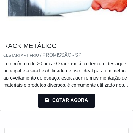
RACK METÁLICO
/ PROMISSÃO - SP
CESTARI ART FRIO
Lote mínimo de 20 peçasO rack metálico tem um destaque
principal é a sua flexibilidade de uso, ideal para um melhor
aproveitamento do espaço, estocagem e movimentação de
materiais e produtos diversos, é comumente utilizado nos
setores de podendo ser usado no interior da loja ou em
contato direto com o público.O produto é resistente, soldado
COTAR AGORA
e que atende a ótima função de armazenagem de objetos,
ele racionaliza os espaços dispensando corredores
operacionais. Existem também os desmontáveis e os d