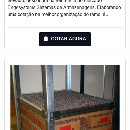
elevado, descobrirá na referência do mercado
Engesystems Sistemas de Armazenagens. Elaborando
uma cotação na melhor organização do ramo, é
possível encontrar detalhes sobre a líder em
qualidade.DIFERENCIAIS IMPORTANTES DO
FABRICANTE DE PISO ELEVADOQuem está à
COTAR AGORA
procura de fabricante de piso elevado em uma empresa
comprometida com seus serviços, encontra na internet
a Engesystems Sistemas de Armazenagens.
Disponibilizando para os clientes lixeira basculante e
gaiola aramada, a companhia foca em tecnologia e
desenvolvimento no que gera resultado ao cliente.Não
obstante, quando falamos em fabricante de piso
elevado, mais do que visar apenas lucratividade, deve
oferecer produtos e serviços que tenham ótima
qualidade e proteção, detalhes primordiais que são
deixados de lado por muitas empresas que não focam
na fidelização do cliente.É importante lembrar que o
produto deve ser adquirido com empresas