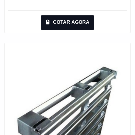
líder em qualidade.Quando a procura é por rack
metálico porta pallet, com a Engesystems Sistemas de
Armazenagens o cliente encontrará excelente custo-
COTAR AGORA
benefício com soluções para armazenagem,
verticalização e movimentação de cargas.MAIS
DETALHES SOBRE RACK METÁLICO PORTA
PALLETA Engesystems Sistemas de Armazenagens
canaliza seus esforços em produzir uma estrutura aos
clientes com um escritório de alta qualidade onde são
realizadas as atividades e modernos softwares de
cálculos, tudo para se certificar que se tenha rack
metálico porta pallet com assertividade.Há muitas
maneiras eficientes de uma empresa demonstrar
competência, excelência e destaque em sua área de
atuação. A Engesystems Sistemas de Armazenagens
se mostra referência por ter: Soluções para
armazenagem, verticalização e movimentação de
cargas; Atende em todo território brasileiro e países do
Mercosul; Qualidade garantida através da certificação