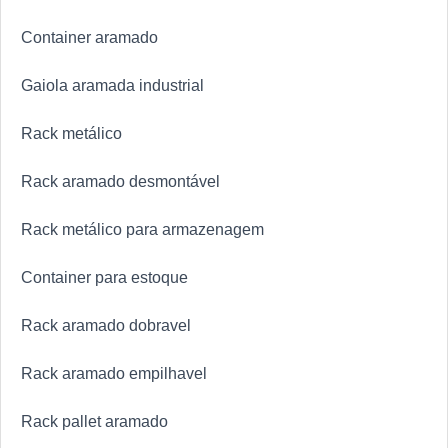
de alta qualidade onde são realizadas as atividades e
Container aramado
equipamentos de última geração. Tudo isso, somado à
performance de uma equipe multidisciplinar de
Gaiola aramada industrial
consultores associados e profissionais com vasta
experiência na área de atuação, garantem o sucesso
Rack metálico
de cada cliente de ponta a ponta.
Rack aramado desmontável
Rack metálico para armazenagem
Container para estoque
Rack aramado dobravel
Rack aramado empilhavel
Rack pallet aramado