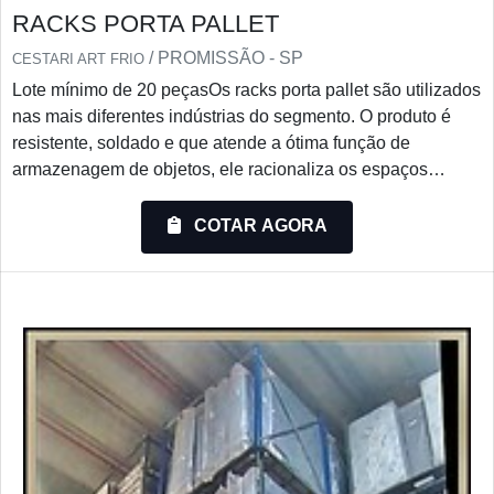
RACKS PORTA PALLET
/ PROMISSÃO - SP
CESTARI ART FRIO
Lote mínimo de 20 peçasOs racks porta pallet são utilizados
nas mais diferentes indústrias do segmento. O produto é
resistente, soldado e que atende a ótima função de
armazenagem de objetos, ele racionaliza os espaços
dispensando corredores operacionais. A área e carga
distribuída sobre o Rack também devem ser considerados,
COTAR AGORA
para que se evitem acidentes por excesso de peso ou por
materiais mal colocados no produto.O produto nada mais é
que uma estante utilizada para armazenar pallets dos mais
dif