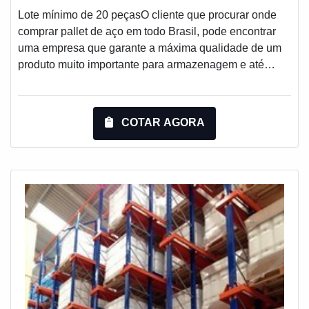
procedência e seriedade da empresa.É por tudo isso
Lote mínimo de 20 peçasO cliente que procurar onde
que a Engesystems Sistemas de Armazenagens é uma
comprar pallet de aço em todo Brasil, pode encontrar
empresa comprometida com seus serviços quando se
uma empresa que garante a máxima qualidade de um
explana o segmento de fabricante de equipamentos de
produto muito importante para armazenagem e até
armazenagem. O foco é oferecer o que há de melhor na
movimentação.O pallet se encaixa no segmento de
atualidade para os clientes.QUALIDADE
estruturas metálicas de armazenagem de pallets. O
COMPROVADA NO SEGMENTOApenas na
produto permite verticalizar o seu estoque,
COTAR AGORA
Engesystems Sistemas de Armazenagens tem a
multiplicando sua capacidade de armazenagem
solução ideal para fabricante de equipamentos de
utilizando a mesma área.Tal peças garantem uma
armazenagem. Líder em qualidade, a empresa oferece
segurança e fixação superiores, a capacidade estrutural
uma variedade de itens como cantilever e display box
para carga
com ótima qualidade e assertividade.Garantimos a
satisfação dos clientes através de um atendimento
singular, por meio de profissionais treinados e
altamente qualificados. A Engesystems Sistemas de
Armazenagens é uma empresa que tem despontado no
segmento por toda seriedade e qualidade, o que
comprova sua essência de trazer o melhor aos clientes
no mercado.