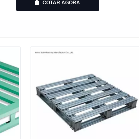
COTAR AGORA
plicando a capacidade de armazenagem utilizando a mesma áre
físico do ambien