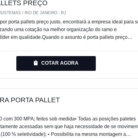
ALLETS PREÇO
ISTEMAS / RIO DE JANEIRO - RJ
or porta pallets preço justo, encontrará a empresa ideal para 
izando uma cotação na melhor organização do ramo e
líder em qualidade.Quando o assunto é porta pallets preço
m os colaboradores da Engesystems Sistemas de Armazenagen
erá ótima qualidade com soluções para armazenagem,
ão e movimentação de cargas.MAIS DETALHES SOBRE PORTA
COTAR AGORA
OA Engesystems Sistemas de Armazenagens foca sua ener
cada cliente uma estrutura com escritório de alta qualidade ond
 as atividades e sala de treinamento com materiais sofisticados
 oferecer porta pallets preço justo com excelente custo-
muitas maneiras eficientes de uma empresa demonstrar
RA PORTA PALLET
excelência e destaque em sua área de atuação. A Engesystem
mazenagens se mostra referência por ter: Soluções para
0 com 300 MPA; feitos sob medida• Todas as posições paletes
verticalização e movimentação de cargas; Atende em todo
etamente acessadas sem que haja necessidade de se movimen
ileiro e países do Mercosul; Qualidade garantida através da
 (100 % seletividade); • Possibilita na mesma montagem a
ela Organização Nacional da Indústria de Petróleo.Ainda com u