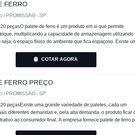
E FERRO
/ PROMISSÃO - SP
IO
20 peçasO palete de ferro é um produto em si que permite
estoque, multiplicando a capacidade de armazenagem utilizando
seja, o espaço físico do ambiente que fica espaçoso. Existe u
s do palete, atendendo qualquer demanda e com ótimo
o espaço físico. Um pallet feito de ferro tem alta durabilidade,
COTAR AGORA
mente para estocar cargas muito pesadas. Especialistas
ue o pallet feito de ferro (assim
E FERRO PREÇO
/ PROMISSÃO - SP
IO
 20 peçasExiste uma grande variedade de paletes, cada um
is diferentes demandas e, pela alta demanda, o produto ficar
trativo ao consumidor final. A empresa fornece palete de ferro 
o, garantindo ainda assim uma qualidade superiora aos da
alete feito de ferro é um produto em si que permite verticalizar