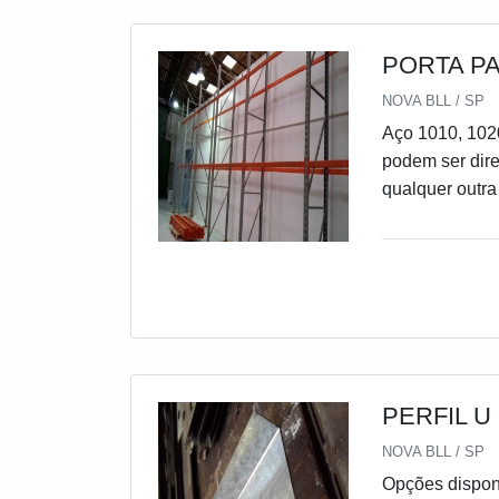
METALICAS PERFIL U TRELIÇAS CHAPAS CHA
DE AÇO DOB
DEGRAU DE 
PORTA P
NOVA BLL / SP
Aço 1010, 102
podem ser dir
qualquer outra
utilização de 
peso; • Permi
hora; • É com
Devido a sua s
substituição 
Proteção das 
PERFIL U
NOVA BLL / SP
Opções dispon