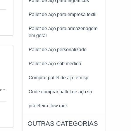
Pallet de aço para frigorificos
a e
ue
or
Pallet de aço para empresa textil
m
Pallet de aço para armazenagem
em geral
a
nte
Pallet de aço personalizado
ual
A
Pallet de aço sob medida
a
Comprar pallet de aço em sp
 L,
Onde comprar pallet de aço sp
o
prateleira flow rack
FIS
OUTRAS CATEGORIAS