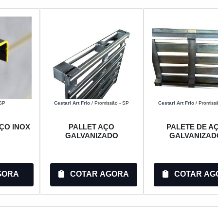
SP
Cestari Art Frio
/ Promissão - SP
Cestari Art Frio
/ Promiss
ÇO INOX
PALLET AÇO
PALETE DE A
GALVANIZADO
GALVANIZAD
GORA
COTAR AGORA
COTAR AG