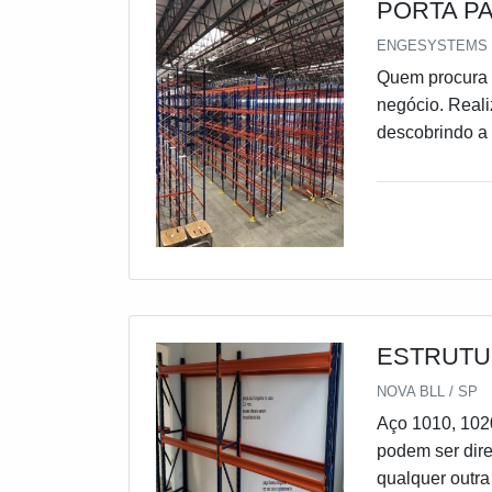
PORTA P
ENGESYSTEMS S
Quem procura p
negócio. Real
descobrindo a 
acessível, co
cliente receb
verticalizaç
PALLETS PREÇ
em criar para 
são realizadas
tudo isso para
benefício.Há 
ESTRUTU
competência, 
NOVA BLL / SP
Sistemas de Ar
Aço 1010, 102
armazenagem, 
podem ser dir
território bras
qualquer outra
certificação p