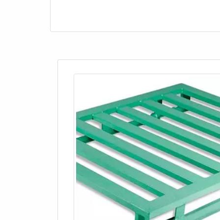
estoque, multi
seja, o espaço 