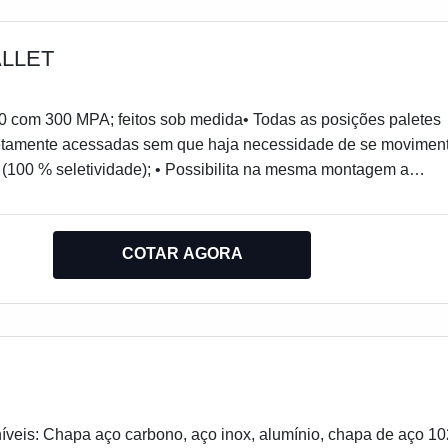
PAS DOBRADAS PERFIS
RADURA PERFIS ESTRUTURAL PERFIS ESPECIAIS
ESCADAS BATENTE DE AÇO
ALLET
0 com 300 MPA; feitos sob medida• Todas as posições paletes
etamente acessadas sem que haja necessidade de se movimen
 (100 % seletividade); • Possibilita na mesma montagem a
cargas unitizadas de diferentes características de tamanho, form
te uma boa performance de movimentação de posições palete p
patível com a maioria dos equipamentos de movimentação; •
COTAR AGORA
implicidade, permite uma rápida alteração de lay-out e
de peças avariadas; • Montagem e desmontagem rápidas; •
unidades de carga contra danos causados por sobreposição.
íveis: Chapa aço carbono, aço inox, alumínio, chapa de aço 1