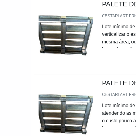
PALETE D
CESTARI ART FR
Lote mínimo de 
verticalizar o 
mesma área, ou 
leque de opçõe
aproveitamento d
indicado principal
costumam dizer q
PALETE D
CESTARI ART FR
Lote mínimo de
atendendo as ma
o custo pouco a
justo no mercad
concorrência.O p