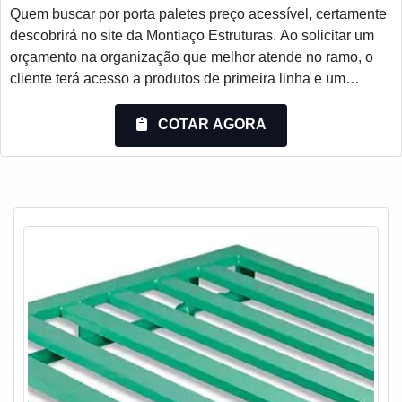
Quem buscar por porta paletes preço acessível, certamente
descobrirá no site da Montiaço Estruturas. Ao solicitar um
orçamento na organização que melhor atende no ramo, o
cliente terá acesso a produtos de primeira linha e um
suporte completo, do contato inicial ao pós-venda.UM
POUCO MAIS SOBRE PORTA PALETES PREÇO
COTAR AGORA
JUSTOSe alguém quer achar porta paletes preço acessível
em uma empresa comprometida com seus serviços,
descobre a Montiaço Es...