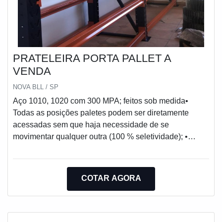
PRATELEIRA PORTA PALLET A
VENDA
NOVA BLL / SP
Aço 1010, 1020 com 300 MPA; feitos sob medida•
Todas as posições paletes podem ser diretamente
acessadas sem que haja necessidade de se
movimentar qualquer outra (100 % seletividade); •
Possibilita na mesma montagem a utilização de cargas
unitizadas de diferentes características de tamanho,
forma e peso; • Permite uma boa performance de
COTAR AGORA
movimentação de posições palete por hora; • É
compatível com a maioria dos equipamentos de
movimentação; • Devido a sua simplicidade, permite
uma rápida alteração de lay-out e substituição de peças