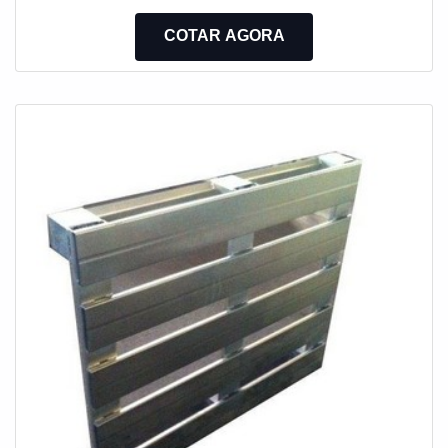
Padronizadas • Oxicorte em Fotocélula • Blank’s em
COTAR AGORA
Chapa Comum, Galvanizada, Xadrez , Alumínio e Inox
• Jogo Caixa c/ Tampa e Contrapeso • Canaleta e
Chapa de Ilha para Postos de Gasolina PERFIL
DODRADO PERFIS DOBRADOS CALHAS
ESPECIAIS PERFIS SOB MEDIDAS ESCADAS
METALICAS PERFIL U TRELIÇAS CHAPAS CHAPAS
DOBRADAS PERFIS DE AÇO DOBRADURA PERFIS
ESTRUTURAL PERFIS ESPECIAIS DEGRAU DE
ESCADAS BATENTE DE AÇO