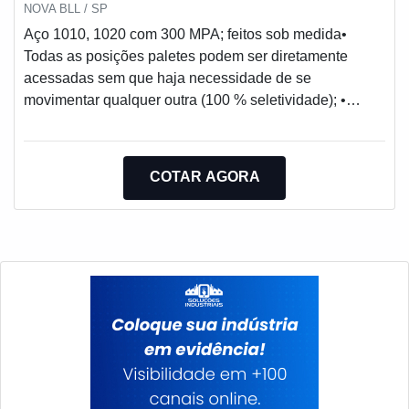
NOVA BLL / SP
Aço 1010, 1020 com 300 MPA; feitos sob medida•
Todas as posições paletes podem ser diretamente
acessadas sem que haja necessidade de se
movimentar qualquer outra (100 % seletividade); •
Possibilita na mesma montagem a utilização de cargas
unitizadas de diferentes características de tamanho,
forma e peso; • Permite uma boa performance de
COTAR AGORA
movimentação de posições palete por hora; • É
compatível com a maioria dos equipamentos de
movimentação; • Devido a sua simplicidade, permite
uma rápida alteração de lay-out e substituição de peças
avariadas; • Montagem e desmontagem rápidas; •
Proteção das unidades de carga contra danos
causados por sobreposição.