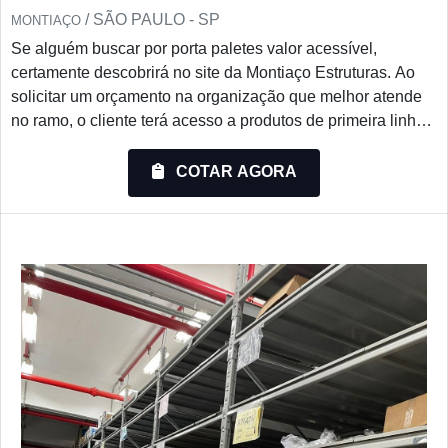
/ SÃO PAULO - SP
MONTIAÇO
Se alguém buscar por porta paletes valor acessível,
certamente descobrirá no site da Montiaço Estruturas. Ao
solicitar um orçamento na organização que melhor atende
no ramo, o cliente terá acesso a produtos de primeira linha
e um suporte completo, do contato inicial ao pós-
venda.Quando o assunto é porta paletes valor justo, com a
COTAR AGORA
Montiaço Estruturas o cliente encontrará ótima qualidade e
as melhores soluções para armazenagem.UM POUCO
MA...