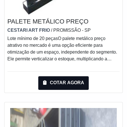
PALETE METÁLICO PREÇO
CESTARI ART FRIO
/ PROMISSÃO - SP
Lote mínimo de 20 peçasO palete metálico preço
atrativo no mercado é uma opção eficiente para
otimização de um espaço, independente do segmento.
Ele permite verticalizar o estoque, multiplicando a
capacidade de armazenagem utilizando a mesma área,
ou seja, o espaço físico do ambiente que fica
espaçoso.Existe um leque de opções do palete,
COTAR AGORA
atendendo qualquer demanda e com ótimo
aproveitamento do espaço físico. A madeira e o plástico
não possuem a mesma resistência do metal. Assim
sendo, um palete