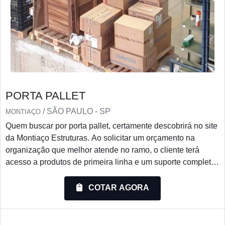
PORTA PALLET
/ SÃO PAULO - SP
MONTIAÇO
Quem buscar por porta pallet, certamente descobrirá no site
da Montiaço Estruturas. Ao solicitar um orçamento na
organização que melhor atende no ramo, o cliente terá
acesso a produtos de primeira linha e um suporte completo,
do contato inicial ao pós-venda.ALGUNS DETALHES
SOBRE PORTA PALLETQuem quer achar porta pallet em
COTAR AGORA
uma empresa comprometida com seus serviços, descobre a
Montiaço Estruturas. A empresa trabalha com porta-paletes
e e...