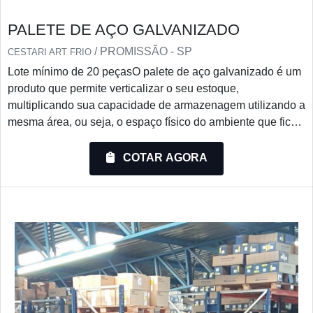
PALETE DE AÇO GALVANIZADO
/ PROMISSÃO - SP
CESTARI ART FRIO
Lote mínimo de 20 peçasO palete de aço galvanizado é um
produto que permite verticalizar o seu estoque,
multiplicando sua capacidade de armazenagem utilizando a
mesma área, ou seja, o espaço físico do ambiente que fica
espaçoso.O palete com galvanização é recomendado para
uso em áreas secas e cobertas. Ele é mais resistente
COTAR AGORA
quando comparado ao tradicional, principalmente quando
exposto a ação do tempo como chuva e sol, ou também em
baixas temperaturas como em câmaras frigoríficas. Por
serem s