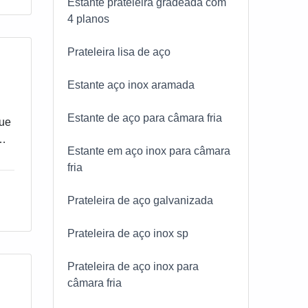
Estante prateleira gradeada com
4 planos
m
Prateleira lisa de aço
Estante aço inox aramada
ade
Estante de aço para câmara fria
que
tos
ar
Estante em aço inox para câmara
as
fria
sa
Prateleira de aço galvanizada
ow-
Prateleira de aço inox sp
s e
Prateleira de aço inox para
câmara fria
que