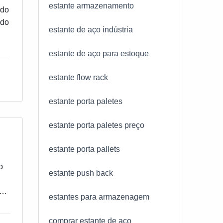
estante armazenamento
 do
ir
 do
estante de aço indústria
nos
estante de aço para estoque
e
estante flow rack
sta
io
estante porta paletes
m
ima
estante porta paletes preço
A
s
estante porta pallets
o
estante push back
os,
um
,
estantes para armazenagem
e
 da
comprar estante de aço