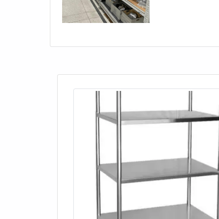
PREÇO JUSTOSe 
de metal. Possuem braços extensíveis se
empresa compro
materiais;
Estantes Mezanino: são estruturas ele
acima do piso do armazém. Podem ser c
sem expandir o espaço físico;
Estantes Dinâmicas: utilizam roletes o
de carga para a área de descarga, otim
Cada tipo de estante de aço tem característi
desde o armazenamento de materiais pesados 
leves.
A escolha do tipo apropriado depende das ne
da natureza dos itens a serem armazenados.
Portanto, se você busca por uma
estante de 
canal Estante Seletiva, parceiro do Soluções 
mesmo!