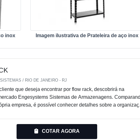
ço inox
Imagem ilustrativa de Prateleira de aço inox
CK
ISTEMAS / RIO DE JANEIRO - RJ
liente que deseja encontrar por flow rack, descobrirá na
 mercado Engesystems Sistemas de Armazenagens. Comparan
ópria empresa, é possível conhecer detalhes sobre a organiza
ente do ramo.MAIS INFORMAÇÕES RELEVANTES SOBRE F
á à procura de flow rack em uma empresa comprometida com
, encontra na internet a Engesystems Sistemas de Armazenagen
COTAR AGORA
do para os clientes lixeira basculante e gaiola aramada, a