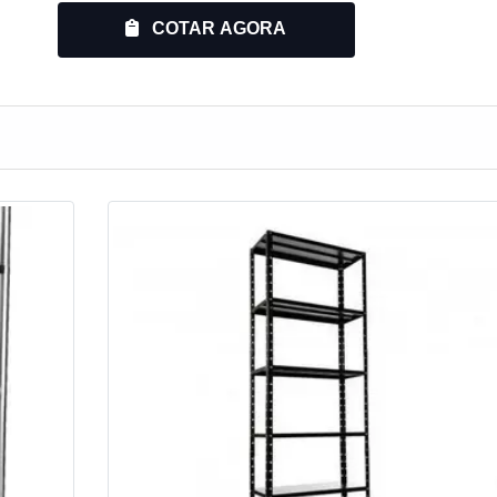
alguém quer achar porta paletes preço acessível em uma
m colunas frontais, facilitando o acesso e a manipulação dos
COTAR AGORA
metida com seus serviços, descobre a Montiaço Es...
vadas que criam um nível adicional de espaço de armazenament
onstruídas usando estantes como suporte, aumentando a área ú
u correias para mover automaticamente os itens armazenados da
izando o processo de picking e reduzindo o esforço manual.
cas únicas que as tornam adequadas para diferentes aplicações,
e volumosos até a organização eficiente de itens menores e 
cessidades específicas de armazenamento, do espaço disponív
aço industrial
, venha conhecer as opções que estão disponívei
Industriais. Clique em “cotar agora” e receba um orçamento hoj