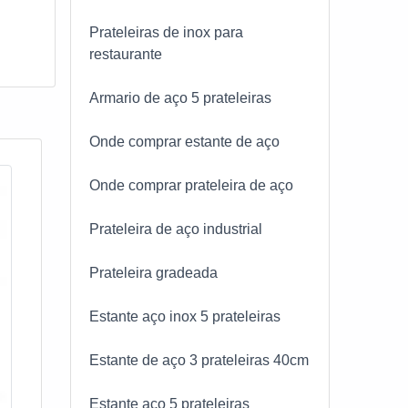
Prateleiras de inox para
restaurante
o
til
Armario de aço 5 prateleiras
 área
Onde comprar estante de aço
Onde comprar prateleira de aço
mais
Prateleira de aço industrial
el e
Prateleira gradeada
Estante aço inox 5 prateleiras
s no
e
Estante de aço 3 prateleiras 40cm
Estante aço 5 prateleiras