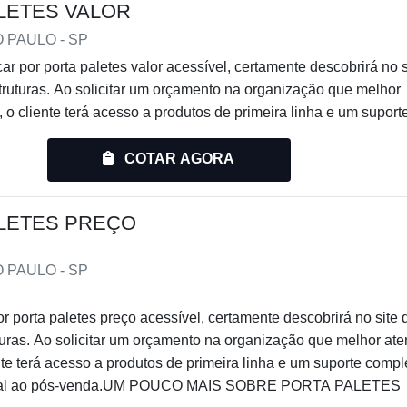
LETES VALOR
e que as estantes sejam ajustadas e configuradas de acordo com
O PAULO - SP
incluindo a possibilidade de expansão à medida que as
r por porta paletes valor acessível, certamente descobrirá no s
ruturas. Ao solicitar um orçamento na organização que melhor
 o cliente terá acesso a produtos de primeira linha e um suport
ntato inicial ao pós-venda.Quando o assunto é porta paletes va
e podem ser encontradas em uma variedade de tipos, cada um
ntiaço Estruturas o cliente encontrará ótima qualidade e as mel
COTAR AGORA
dades de armazenamento e espaços específicos.
 armazenagem.UM POUCO MA...
LETES PREÇO
 o mais básico, consistindo de prateleiras horizontais apoiada
ar vários itens de diferentes tamanhos e pesos, oferecendo boa
O PAULO - SP
r paletes, estas estantes têm estruturas reforçadas que permit
 porta paletes preço acessível, certamente descobrirá no site 
e utilizadas em armazéns e centros de distribuição e podem 
uras. Ao solicitar um orçamento na organização que melhor at
mizam o espaço de armazenamento permitindo que as empilhad
nte terá acesso a produtos de primeira linha e um suporte compl
es para carregar ou descarregar paletes;
icial ao pós-venda.UM POUCO MAIS SOBRE PORTA PALETES
a armazenar itens longos e volumosos, como madeira, tubos e ba