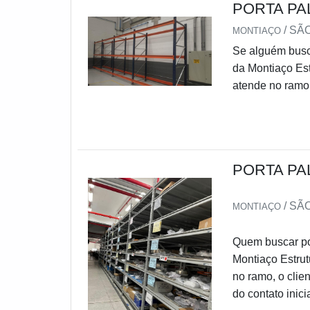
PORTA PA
Além disso, a flexibilidade no design permit
/ SÃ
MONTIAÇO
necessidades específicas de cada operação, 
Se alguém busca
necessidades de armazenamento crescem.
da Montiaço Est
TIPOS DE ESTANTE DE AÇO INDUSTRIAL
atende no ramo,
completo, do co
As estantes de aço industrial são versáteis 
justo, com a Mo
projetado para atender a diferentes necessi
soluções para
Aqui estão alguns dos tipos mais comuns:
PORTA PA
Estante de Aço Convencional: este tipo é
colunas verticais. É ideal para armazen
/ SÃ
MONTIAÇO
acessibilidade e organização;
Porta-Paletes: projetadas para armazena
Quem buscar por
acomodar cargas pesadas. São comument
Montiaço Estrut
acessadas por empilhadeiras;
Estantes Drive-In/Drive-Through: maxi
no ramo, o clie
entrem diretamente no sistema de estant
do contato in
Estantes de Cantiléver: projetadas par