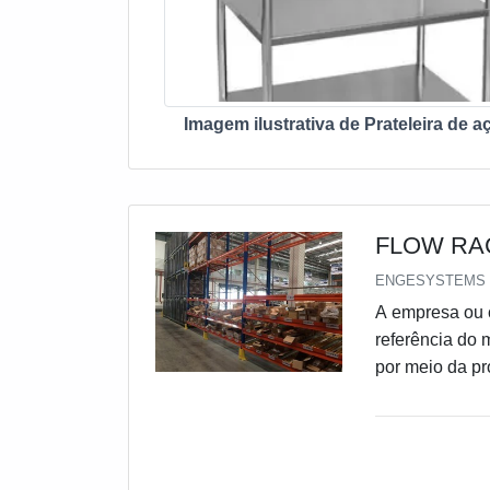
Imagem ilustrativa de Prateleira de a
FLOW RA
ENGESYSTEMS S
A empresa ou c
referência do
por meio da pr
mais compet
RACKQuem est
seus serviços
Disponibilizan