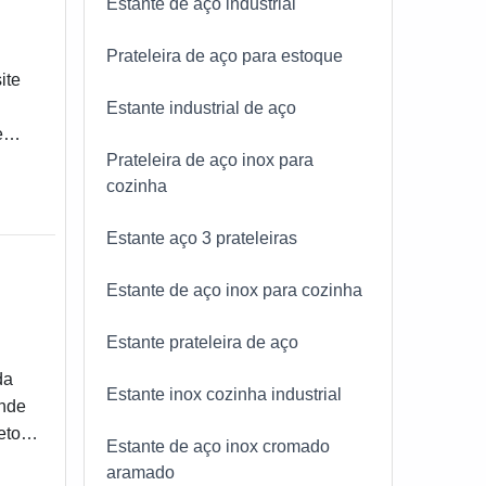
Estante de aço industrial
 as
Prateleira de aço para estoque
ite
Estante industrial de aço
e
Prateleira de aço inox para
lor
cozinha
hores
Estante aço 3 prateleiras
s por
Estante de aço inox para cozinha
Estante prateleira de aço
em
da
ser
Estante inox cozinha industrial
ende
eiras
eto,
Estante de aço inox cromado
aramado
rras