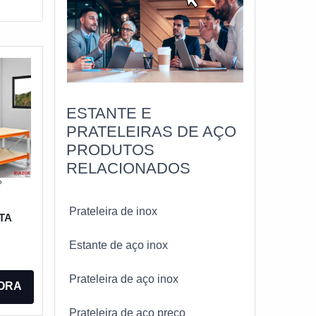
gem
ESTANTE E
PRATELEIRAS DE AÇO
PRODUTOS
RELACIONADOS
ção
P
Prateleira de inox
TA
paço
Estante de aço inox
Prateleira de aço inox
ORA
as e
Prateleira de aço preço